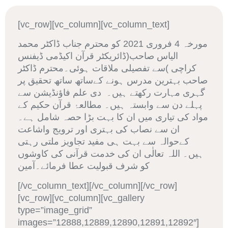
[vc_row][vc_column][vc_column_text]
مورخہ 4 فروری 2021 کو محترم جناب ڈاکٹر محمد
الیاس صاحب(ڈائریکٹر قرآن اکیڈمی ڈیفنس
کراچی )سے تفصیلی ملاقات ہوئی۔محترم ڈاکٹر
صاحب بہترین مدرس ہونے کےساتھ ساتھ تحقیق پر
گہری مہارت رکھتے ہیں۔ دی علم فاؤنڈیشن سے
پہلے دن سے وابستہ ہیں۔ مطالعۂ قرآن حکیم کے
مواد کی تیاری میں ان کا بہت بڑا حصہ شامل ہے۔
ان سے نصاب کی بہتری اور ترویج واشاعت
کےحوالہ سے بہت ہی مفید تجاویز ملتی رہتی
ہیں۔ اللہ تعالٰی ان کی خدمت قرآنی کی کاوشوں
کو شرف قبولیت عطا فرمائے۔آمین
[/vc_column_text][/vc_column][/vc_row]
[vc_row][vc_column][vc_gallery
type=”image_grid”
images=”12888,12889,12890,12891,12892″]